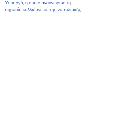
Υπουργό, η οποία αναγνώρισε τη 
σημασία καλλιέργειας της ναυτιλιακής 
κουλτούρας ήδη από τη σχολική ηλικία.
Η Κατερίνα Μονογυιού δήλωσε:
«Η εκπαίδευση στα νησιά μας δεν 
μπορεί να αντιμετωπίζεται με τα ίδια 
μέτρα και σταθμά όπως στην 
ηπειρωτική Ελλάδα. Συνεχίζω να 
διεκδικώ στοχευμένες παρεμβάσεις, 
που στηρίζουν έμπρακτα τις Κυκλάδες 
και δίνουν πραγματικές ευκαιρίες στα 
παιδιά μας. Ευχαριστώ την Υπουργό 
Παιδείας για την ουσιαστική 
συνεργασία και το ειλικρινές της 
ενδιαφέρον».