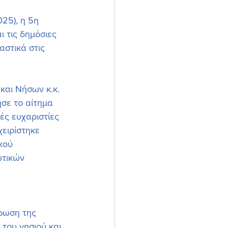
25), η 5η 
 τις δημόσιες 
αστικά στις 
και Νήσων κ.κ. 
σε το αίτημα 
ς ευχαριστίες 
ειρίστηκε 
κού 
ωτικών 
ρωση της 
του νησιού και 