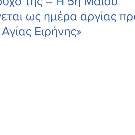
ούχο της – Η 5η Μαΐου
εται ως ημέρα αργίας πρ
 Αγίας Ειρήνης»