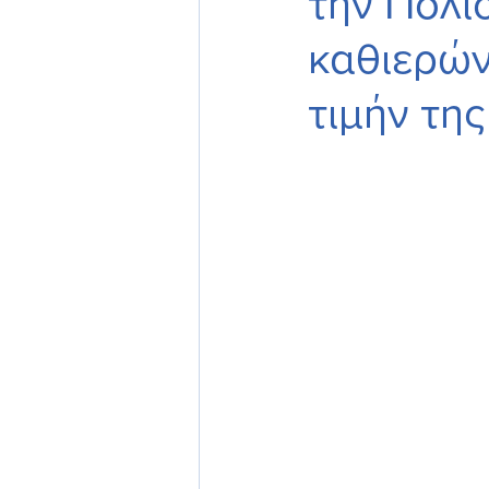
την Πολι
καθιερών
τιμήν της