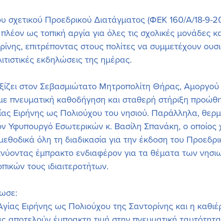
υ σχετικού Προεδρικού Διατάγματος (ΦΕΚ 160/Α/18-9-20
λέον ως τοπική αργία για όλες τις σχολικές μονάδες και
ρίνης, επιτρέποντας στους πολίτες να συμμετέχουν ουσι
λιτιστικές εκδηλώσεις της ημέρας.
ξίζει στον Σεβασμιώτατο Μητροπολίτη Θήρας, Αμοργού 
 με πνευματική καθοδήγηση και σταθερή στήριξη προώθη
ας Ειρήνης ως Πολιούχου του νησιού. Παράλληλα, θερμέ
ν Υφυπουργό Εσωτερικών κ. Βασίλη Σπανάκη, ο οποίος χ
μεθοδικά όλη τη διαδικασία για την έκδοση του Προεδρι
κνύοντας έμπρακτο ενδιαφέρον για τα θέματα των νησι
οπικών τους ιδιαιτεροτήτων.
ωσε:
γίας Ειρήνης ως Πολιούχου της Σαντορίνης και η καθιέ
ς αποτελούν έμπρακτη τιμή στην πνευματική ταυτότητα 