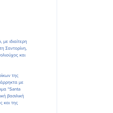
τη Σαντορίνη, 
ολιούχος και 
οίκων της 
 άρρηκτα με 
ομα “Santa 
ική βασιλική 
ς και της 