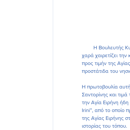
	Η Βουλευτής Κυκλάδων της Νέας Δημοκρατίας, κα Κατερίνα Μονογυιού, με ιδιαίτερη 
χαρά χαιρετίζει την
προς τιμήν της Αγία
προστάτιδα του νησι
Η πρωτοβουλία αυτή 
Σαντορίνης και τιμά
την Αγία Ειρήνη ήδη
Irini”, από το οποίο
της Αγίας Ειρήνης σ
ιστορίας του τόπου.