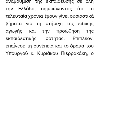
αναβάθμιση της εκπαίδευσης σε όλη 
την Ελλάδα, σημειώνοντας ότι τα 
τελευταία χρόνια έχουν γίνει ουσιαστικά 
βήματα για τη στήριξη της ειδικής 
αγωγής και την προώθηση της 
εκπαιδευτικής ισότητας. Επιπλέον, 
επαίνεσε τη συνέπεια και το όραμα του 
Υπουργού κ. Κυριάκου Πιερρακάκη, ο 
οποίος έχει θέσει ως προτεραιότητα τη 
βελτίωση των εκπαιδευτικών δομών 
στις νησιωτικές και απομακρυσμένες 
περιοχές.
.pdf
Ερώτηση για ΚΕΔΑΣΥ Θήρας 29.11.2024
Download PDF • 322KB