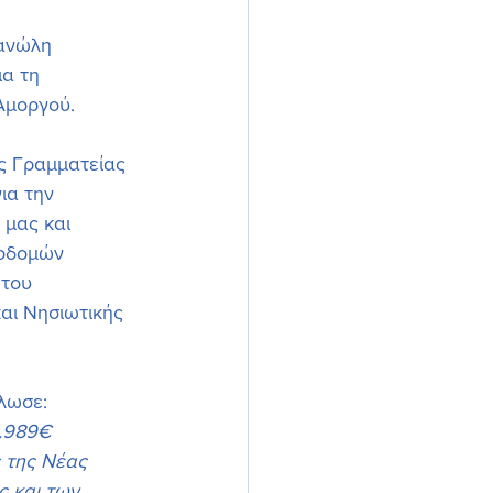
Μανώλη 
α τη 
Αμοργού. 
ια την 
μας και 
οδομών 
του 
αι Νησιωτικής 
ήλωσε:
.989€ 
 της Νέας 
ς και των 