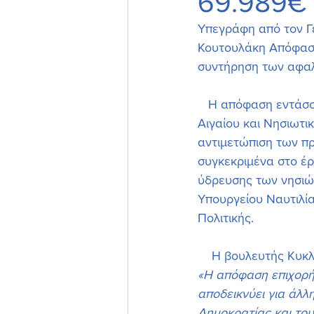
69.989€
Υπεγράφη από τον Γε
Κουτουλάκη Aπόφαση
συντήρηση των αφαλ
   Η απόφαση εντάσσεται στο πλαίσιο λήψης μέτρων και δράσεων της Γενικής Γραμματείας 
Αιγαίου και Νησιωτι
αντιμετώπιση των π
συγκεκριμένα στο έ
ύδρευσης των νησιώ
Υπουργείου Ναυτιλία
Πολιτικής.
    Η βουλευτής Κ
«Η απόφαση επιχορή
αποδεικνύει για άλλ
Δημοκρατίας και του