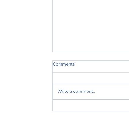
Comments
Write a comment...
Κατερίνα Μονογυιού: «Έργο
πνοής 45,44 εκατ. ευρώ για
το Αεροδρόμιο Πάρου – Η