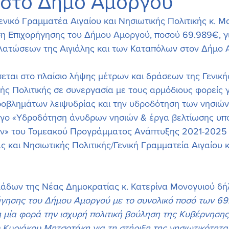
 στο Δήμο Αμοργού
νικό Γραμματέα Αιγαίου και Νησιωτικής Πολιτικής κ. 
 Eπιχορήγησης του Δήμου Αμοργού, ποσού 69.989€, γι
ατώσεων της Αιγιάλης και των Καταπόλων στον Δήμο 
κής Πολιτικής σε συνεργασία με τους αρμόδιους φορείς γ
ροβλημάτων λειψυδρίας και την υδροδότηση των νησιών 
ργο «Υδροδότηση άνυδρων νησιών & έργα βελτίωσης υπ
ν» του Τομεακού Προγράμματος Ανάπτυξης 2021-2025 
ς και Νησιωτικής Πολιτικής/Γενική Γραμματεία Αιγαίου κ
υκλάδων της Νέας Δημοκρατίας κ. Κατερίνα Μονογυιού δ
γησης του Δήμου Αμοργού με το συνολικό ποσό των 69
η μία φορά την ισχυρή πολιτική βούληση της Κυβέρνησης
 Κυριάκου Μητσοτάκη για τη στήριξη της νησιωτικότητα