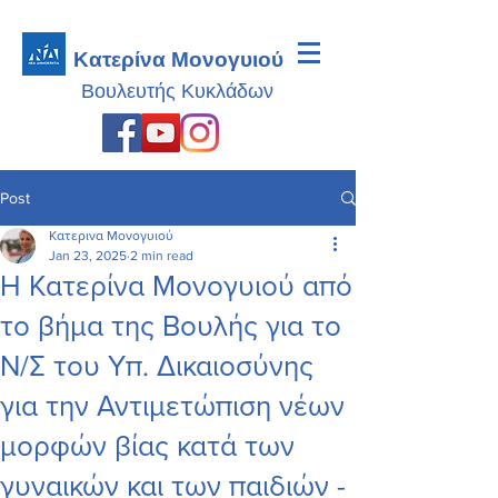
Κατερίνα Μονογυιού
Βουλευτής
Κυκλάδων
Post
Κατερινα Μονογυιού
Jan 23, 2025
2 min read
Η Κατερίνα Μονογυιού από
το βήμα της Βουλής για το
Ν/Σ του Υπ. Δικαιοσύνης
για την Αντιμετώπιση νέων
μορφών βίας κατά των
γυναικών και των παιδιών -