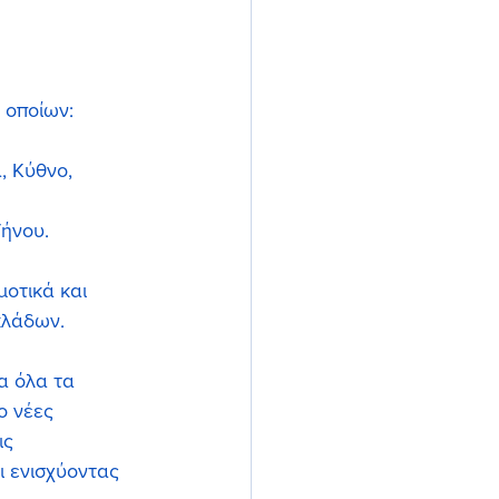
 οποίων:
, Κύθνο, 
Τήνου.
οτικά και 
κλάδων.
α όλα τα 
ο νέες 
ς 
ι ενισχύοντας 