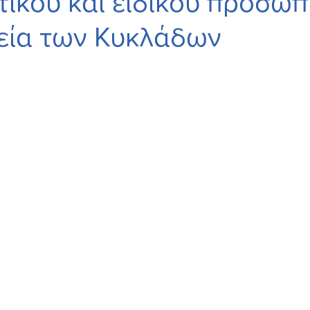
τικού και ειδικού προσωπ
εία των Κυκλάδων