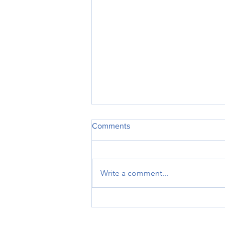
Comments
Write a comment...
Κατερίνα Μονογυιού: «Έργο
πνοής 45,44 εκατ. ευρώ για