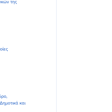
γκών της 
οίες 
ύρο, 
Δημοτικά και 