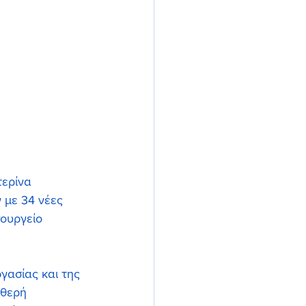
ερίνα 
με 34 νέες 
ουργείο 
ασίας και της 
αθερή 