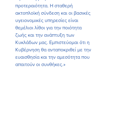
προτεραιότητα. Η σταθερή 
ακτοπλοϊκή σύνδεση και οι βασικές 
υγειονομικές υπηρεσίες είναι 
θεμέλιοι λίθοι για την ποιότητα 
ζωής και την ανάπτυξη των 
Κυκλάδων μας. Εμπιστεύομαι ότι η 
Κυβέρνηση θα ανταποκριθεί με την 
ευαισθησία και την αμεσότητα που 
απαιτούν οι συνθήκες.»
.pdf
Αναφορά για χειμερινή ακτοπλοϊκή σύνδεση
Download PDF • 187KB
.pdf
Αναφορά για ΚΥ Αμοργού
Download PDF • 144KB