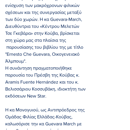
ενίσχυση των μακρόχρονων φιλικών 
σχέσεων και της συνεργασίας μεταξύ 
των δύο χωρών. Η κα Guevara-March, 
Διευθύντρια του «Κέντρου Μελετών 
Τσε Γκεβάρα» στην Κούβα, βρίσκεται 
στη χώρα μας στα πλαίσια της 
 παρουσίασης του βιβλίου της με τίτλο 
"Ernesto Che Guevara, Οικογενειακό 
Άλμπουμ". 
Η συνάντηση πραγματοποιήθηκε 
παρουσία του Πρέσβη της Κούβας κ. 
Aramis Fuente Hernández και του κ. 
Βελισσάριου Κοσσυβάκη, ιδιοκτήτη των 
εκδόσεων New Star.
Η κα Μονογυιού, ως Αντιπρόεδρος της 
Ομάδας Φιλίας Ελλάδας-Κούβας, 
καλωσόρισε την κα Guevara March με 