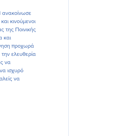
 ανακοίνωσε 
 και κινούμενοι 
ς της Ποινικής 
 και 
νηση προχωρά 
 την ελευθερία 
ς να 
να ισχυρό 
αλείς να 