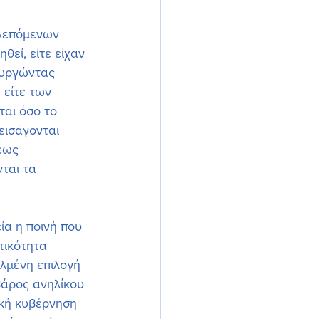
βλεπόμενων 
εί, είτε είχαν 
ουργώντας 
 είτε των 
ται όσο το 
εισάγονται 
εως 
ται τα 
α η ποινή που 
τικότητα 
λμένη επιλογή 
βάρος ανηλίκου 
ική κυβέρνηση 