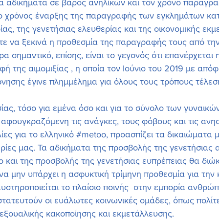
στα αδικήματα σε βάρος ανηλίκων και τον χρόνο παραγρ
ι ο χρόνος έναρξης της παραγραφής των εγκλημάτων κατ
ας, της γενετήσιας ελευθερίας και της οικονομικής εκμ
ε να ξεκινά η προθεσμία της παραγραφής τους από την
ερα σημαντικό, επίσης, είναι το γεγονός ότι επανέρχεται 
ή της αιμομιξίας , η οποία τον Ιούνιο του 2019 με απόφ
νησης έγινε πλημμέλημα για όλους τους τρόπους τέλεσ
ίας, τόσο για εμένα όσο και για το σύνολο των γυναικών,
αφουγκραζόμενη τις ανάγκες, τους φόβους και τις ανησ
ες για το ελληνικό 
#metoo
, προασπίζει τα δικαιώματα μ
ερίες μας. Τα αδικήματα της προσβολής της γενετήσιας 
 και της προσβολής της γενετήσιας ευπρέπειας θα διώκ
α μην υπάρχει η ασφυκτική τρίμηνη προθεσμία για την 
αυστηροποιείται το πλαίσιο ποινής  στην εμπορία ανθρώπ
τατευτούν οι ευάλωτες κοινωνικές ομάδες, όπως πολίτε
εξουαλικής κακοποίησης και εκμετάλλευσης.