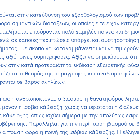
ινούνται στην κατεύθυνση του εξορθολογισμού των προ
ρά σημαντικών διατάξεων, οι οποίες είτε είχαν καταργηθ
μμελήματα, επισύροντας πολύ χαμηλές ποινές και δημι
ενώ σε κάποιες περιπτώσεις υπάρχει και αυστηροποίηση
κήματος,  με σκοπό να καταλαμβάνονται και να τιμωρούν
ς αξιόποινες συμπεριφορές. Αξίζει να σημειώσουμε ότι 
ύν στην κατά προτεραιότητα εκδίκαση εξαιρετικής φύσ
τάζεται ο θεσμός της παραγραφής και αναδιαμορφώνον
φονται σε βάρος ανηλίκων.
πως η ανθρωποκτονία, ο βιασμός, η θανατηφόρος ληστεί
 μόνον η ισόβια κάθειρξη, χωρίς να υφίσταται η διαζευκ
ς κάθειρξης, όπως ισχύει σήμερα με την απολύτως εσφα
υβέρνησης. Παράλληλα, για την περίπτωση βιασμού σε 
ια πρώτη φορά η ποινή της ισόβιας κάθειρξης. Η ελλην