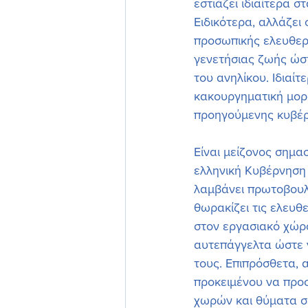
εστιάζει ιδιαίτερα 
Ειδικότερα, αλλάζε
προσωπικής ελευθερί
γενετήσιας ζωής ώστ
του ανηλίκου. Ιδιαίτ
κακουργηματική μορφ
προηγούμενης κυβέρ
Είναι μείζονος σημασ
ελληνική Κυβέρνηση 
λαμβάνει πρωτοβουλί
θωρακίζει τις ελευθ
στον εργασιακό χώρο
αυτεπάγγελτα ώστε ν
τους. Επιπρόσθετα, 
προκειμένου να προσ
χωρών και θύματα σ