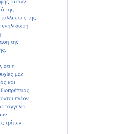
αφής αυτών. 
ά της 
ετάλλευσης της 
 ενηλικίωση 
η 
αση της 
ης.
 ότι η 
υχίες μας 
ας και 
αξιοπρέπειας 
ονται πλέον 
καταγγελία 
ων  
ς τρίτων 