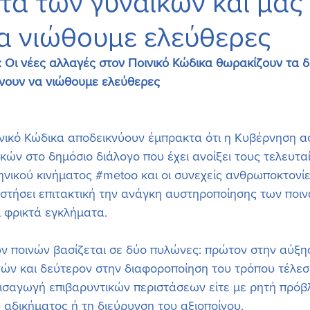
τα των γυναικών και μας
α νιώθουμε ελεύθερες
 Οι νέες αλλαγές στον Ποινικό Κώδικα θωρακίζουν τα 
άνουν να νιώθουμε ελεύθερες
ινικό Κώδικα αποδεικνύουν έμπρακτα ότι η Κυβέρνηση α
κών στο δημόσιο διάλογο που έχει ανοίξει τους τελευταί
ηνικού κινήματος 
#metoo
 και οι συνεχείς ανθρωποκτονί
στήσει επιτακτική την ανάγκη αυστηροποίησης των ποι
ι φρικτά εγκλήματα. 
ν ποινών βασίζεται σε δύο πυλώνες: πρώτον στην αύξη
ών και δεύτερον στην διαφοροποίηση του τρόπου τέλεσ
εισαγωγή επιβαρυντικών περιστάσεων είτε με ρητή πρόβ
αδικήματος ή τη διεύρυνση του αξιοποίνου.