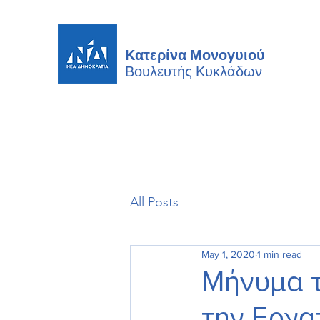
Κατερίνα Μονογυιού
Βουλευτής
Κυκλάδων
All Posts
May 1, 2020
1 min read
Μήνυμα τ
την Εργα