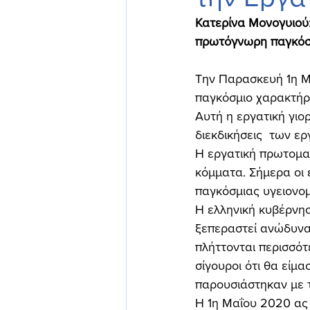
Κατερίνα Μονογυιού:
πρωτόγνωρη παγκόσμ
Την Παρασκευή 1η Μα
παγκόσμιο χαρακτήρ
Αυτή η εργατική γιορ
διεκδικήσεις  των ε
Η εργατική πρωτομαγ
κόμματα. Σήμερα οι 
παγκόσμιας υγειονομ
Η ελληνική κυβέρνησ
ξεπεραστεί ανώδυνα
πλήττονται περισσότε
σίγουροι ότι θα είμ
παρουσιάστηκαν με τ
Η 1η Μαΐου 2020 ας 