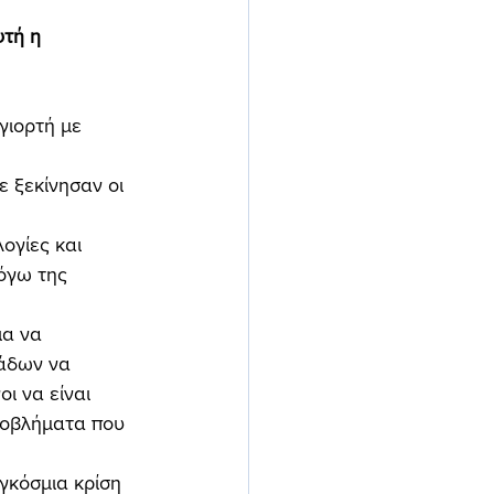
τή η 
γιορτή με 
ε ξεκίνησαν οι 
ογίες και 
όγω της 
ια να 
άδων να 
ι να είναι 
προβλήματα που 
γκόσμια κρίση 