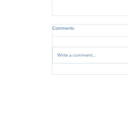
Comments
Write a comment...
Κατερίνα Μονογυιού: «Έργο
πνοής 45,44 εκατ. ευρώ για
το Αεροδρόμιο Πάρου – Η
νησιωτικότητα στο επίκεντρο
των εθνικών αναπτυξιακών
προτεραιοτήτων»