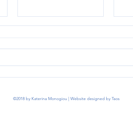
Άμεση παρέμβαση της
Παρέ
Κατερίνας Μονογυιού για τα
Μονο
προβλήματα ηλεκτροδότησης
επίλ
στην Ίο
ζητη
©2018 by Katerina Monogiou | Website designed by Taos
τροφ
Κίμω