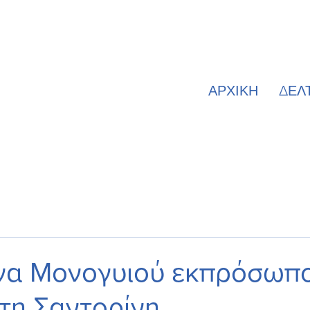
ΑΡΧΙΚΗ
ΔΕΛ
να Μονογυιού εκπρόσωπο
τη Σαντορίνη