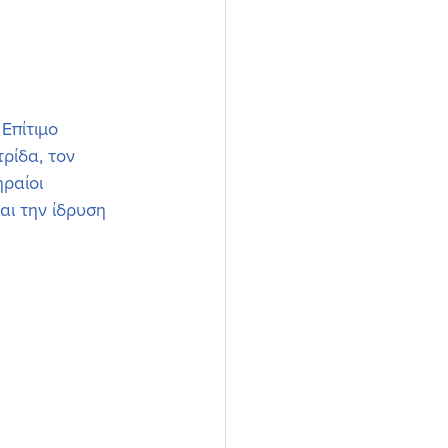
Επίτιμο 
ρίδα, τον 
ραίοι 
αι την ίδρυση 