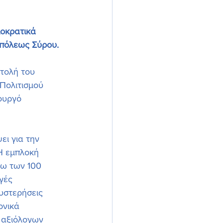
οκρατικά 
υπόλεως Σύρου.
τολή του 
Πολιτισμού  
ουργό 
ι για την 
Η εμπλοκή 
τω των 100 
γές 
υστερήσεις 
ονικά 
 αξιόλογων 