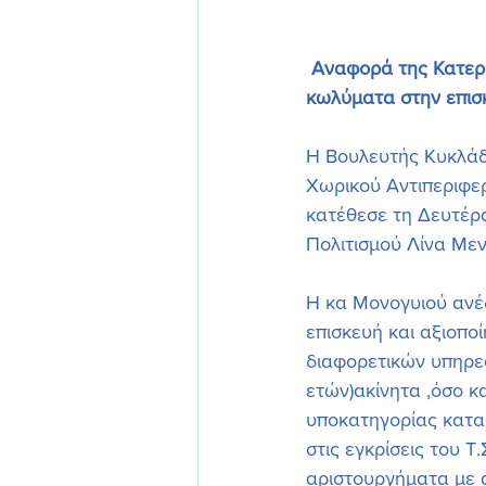
Αναφορά της Κατερί
κωλύματα στην επισκ
Η Βουλευτής Κυκλάδ
Χωρικού Αντιπεριφερ
κατέθεσε τη Δευτέρ
Πολιτισμού Λίνα Με
Η κα Μονογυιού ανέδ
επισκευή και αξιοπο
διαφορετικών υπηρεσ
ετών)ακίνητα ,όσο κ
υποκατηγορίας κατασ
στις εγκρίσεις του 
αριστουργήματα με α